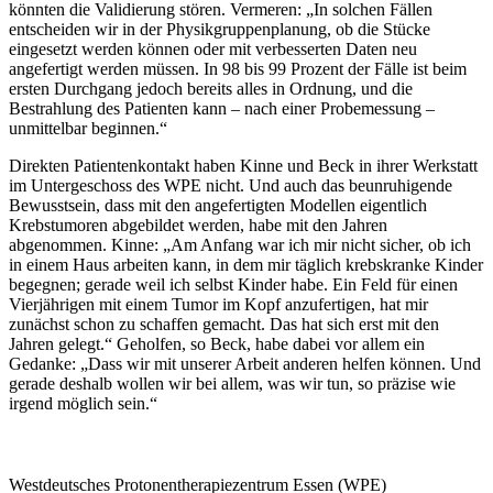
könnten die Validierung stören. Vermeren: „In solchen Fällen
entscheiden wir in der Physikgruppenplanung, ob die Stücke
eingesetzt werden können oder mit verbesserten Daten neu
angefertigt werden müssen. In 98 bis 99 Prozent der Fälle ist beim
ersten Durchgang jedoch bereits alles in Ordnung, und die
Bestrahlung des Patienten kann – nach einer Probemessung –
unmittelbar beginnen.“
Direkten Patientenkontakt haben Kinne und Beck in ihrer Werkstatt
im Untergeschoss des WPE nicht. Und auch das beunruhigende
Bewusstsein, dass mit den angefertigten Modellen eigentlich
Krebstumoren abgebildet werden, habe mit den Jahren
abgenommen. Kinne: „Am Anfang war ich mir nicht sicher, ob ich
in einem Haus arbeiten kann, in dem mir täglich krebskranke Kinder
begegnen; gerade weil ich selbst Kinder habe. Ein Feld für einen
Vierjährigen mit einem Tumor im Kopf anzufertigen, hat mir
zunächst schon zu schaffen gemacht. Das hat sich erst mit den
Jahren gelegt.“ Geholfen, so Beck, habe dabei vor allem ein
Gedanke: „Dass wir mit unserer Arbeit anderen helfen können. Und
gerade deshalb wollen wir bei allem, was wir tun, so präzise wie
irgend möglich sein.“
Westdeutsches Protonentherapiezentrum Essen (WPE)