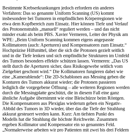
Bestimmte Krebserkrankungen jedoch erfordern ein anderes
Verfahren: Das so genannte Uniform Scanning (US) kommt
insbesondere bei Tumoren in empfindlichen Körperregionen wie
etwa dem Kopfbereich zum Einsatz. Hier können Tiefe und Verlauf
des Protonenstrahls „manuell“ reguliert werden – und das nicht
minder exakt als beim PBS. Xavier Vermeren, Leiter der Physik am
WPE: „Beim Uniform Scanning kommen eigens angepasste
Kollimatoren (auch: Aperturen) und Kompensatoren zum Einsatz.“
Hochpräzise Hilfsmittel, über die sich die Protonen gezielt seitlich
und in die Tiefe lenken und sich empfindliche Strukturen im Umfeld
des Tumors besonders effektiv schützen lassen. Vermeren: „Das US
stellt durch die Aperturen sicher, dass Risikogewebe seitlich vom
Zielgebiet geschont wird.“ Die Kollimatoren fungieren dabei wie
eine „Kamerablende“: Die 2D-Schablonen aus Messing geben die
Konturen des Tumors akkurat wieder; die Protonen passieren
lediglich die vorgegebene Öffnung – alle weiteren Regionen werden
durch die Messingplatte geschützt, die in diesem Fall eine ganz
ähnliche Aufgabe übernimmt wie eine Bleischürze beim Röntgen.
Die Kompensatoren aus Plexiglas wiederum geben ein Negativ-
Abbild des Tumors in 3D wieder, über das die Tiefe der Strahlung
akkurat gesteuert werden kann. Kurz: Am tiefsten Punkt des
Modells hat die Strahlung die höchste Reichweite. Zusammen
ergeben Kollimator und Kompensator ein so genanntes Feld.
„Normalerweise arbeiten wir pro Patienten mit zwei bis drei Feldern