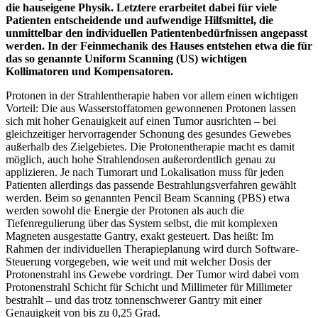
die hauseigene Physik. Letztere erarbeitet dabei für viele
Patienten entscheidende und aufwendige Hilfsmittel, die
unmittelbar den individuellen Patientenbedürfnissen angepasst
werden.
In der Feinmechanik des Hauses entstehen etwa die für
das so genannte Uniform Scanning (US) wichtigen
Kollimatoren und Kompensatoren.
Protonen in der Strahlentherapie haben vor allem einen wichtigen
Vorteil: Die aus Wasserstoffatomen gewonnenen Protonen lassen
sich mit hoher Genauigkeit auf einen Tumor ausrichten – bei
gleichzeitiger hervorragender Schonung des gesundes Gewebes
außerhalb des Zielgebietes. Die Protonentherapie macht es damit
möglich, auch hohe Strahlendosen außerordentlich genau zu
applizieren. Je nach Tumorart und Lokalisation muss für jeden
Patienten allerdings das passende Bestrahlungsverfahren gewählt
werden. Beim so genannten Pencil Beam Scanning (PBS) etwa
werden sowohl die Energie der Protonen als auch die
Tiefenregulierung über das System selbst, die mit komplexen
Magneten ausgestatte Gantry, exakt gesteuert. Das heißt: Im
Rahmen der individuellen Therapieplanung wird durch Software-
Steuerung vorgegeben, wie weit und mit welcher Dosis der
Protonenstrahl ins Gewebe vordringt. Der Tumor wird dabei vom
Protonenstrahl Schicht für Schicht und Millimeter für Millimeter
bestrahlt – und das trotz tonnenschwerer Gantry mit einer
Genauigkeit von bis zu 0,25 Grad.