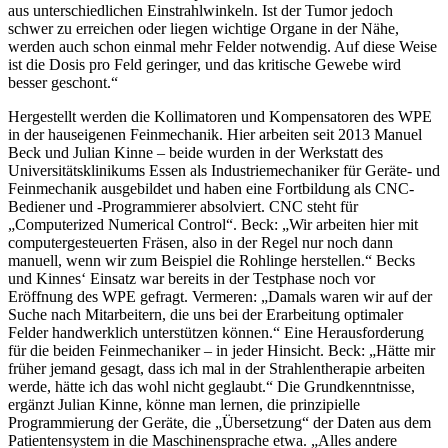
aus unterschiedlichen Einstrahlwinkeln. Ist der Tumor jedoch
schwer zu erreichen oder liegen wichtige Organe in der Nähe,
werden auch schon einmal mehr Felder notwendig. Auf diese Weise
ist die Dosis pro Feld geringer, und das kritische Gewebe wird
besser geschont.“
Hergestellt werden die Kollimatoren und Kompensatoren des WPE
in der hauseigenen Feinmechanik. Hier arbeiten seit 2013 Manuel
Beck und Julian Kinne – beide wurden in der Werkstatt des
Universitätsklinikums Essen als Industriemechaniker für Geräte- und
Feinmechanik ausgebildet und haben eine Fortbildung als CNC-
Bediener und -Programmierer absolviert. CNC steht für
„Computerized Numerical Control“. Beck: „Wir arbeiten hier mit
computergesteuerten Fräsen, also in der Regel nur noch dann
manuell, wenn wir zum Beispiel die Rohlinge herstellen.“ Becks
und Kinnes‘ Einsatz war bereits in der Testphase noch vor
Eröffnung des WPE gefragt. Vermeren: „Damals waren wir auf der
Suche nach Mitarbeitern, die uns bei der Erarbeitung optimaler
Felder handwerklich unterstützen können.“ Eine Herausforderung
für die beiden Feinmechaniker – in jeder Hinsicht. Beck: „Hätte mir
früher jemand gesagt, dass ich mal in der Strahlentherapie arbeiten
werde, hätte ich das wohl nicht geglaubt.“ Die Grundkenntnisse,
ergänzt Julian Kinne, könne man lernen, die prinzipielle
Programmierung der Geräte, die „Übersetzung“ der Daten aus dem
Patientensystem in die Maschinensprache etwa. „Alles andere