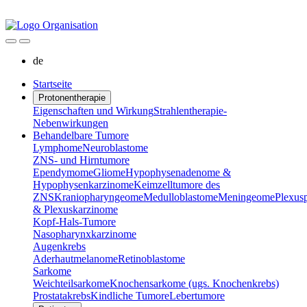
de
Startseite
Protonentherapie
Eigenschaften und Wirkung
Strahlentherapie-
Nebenwirkungen
Behandelbare Tumore
Lymphome
Neuroblastome
ZNS- und Hirntumore
Ependymome
Gliome
Hypophysenadenome &
Hypophysenkarzinome
Keimzelltumore des
ZNS
Kraniopharyngeome
Medulloblastome
Meningeome
Plexus
& Plexuskarzinome
Kopf-Hals-Tumore
Nasopharynxkarzinome
Augenkrebs
Aderhautmelanome
Retinoblastome
Sarkome
Weichteilsarkome
Knochensarkome (ugs. Knochenkrebs)
Prostatakrebs
Kindliche Tumore
Lebertumore