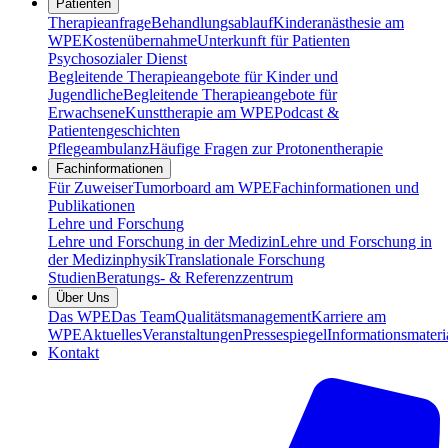
Patienten
Therapieanfrage
Behandlungsablauf
Kinderanästhesie am
WPE
Kostenübernahme
Unterkunft für Patienten
Psychosozialer Dienst
Begleitende Therapieangebote für Kinder und
Jugendliche
Begleitende Therapieangebote für
Erwachsene
Kunsttherapie am WPE
Podcast &
Patientengeschichten
Pflegeambulanz
Häufige Fragen zur Protonentherapie
Fachinformationen
Für Zuweiser
Tumorboard am WPE
Fachinformationen und
Publikationen
Lehre und Forschung
Lehre und Forschung in der Medizin
Lehre und Forschung in
der Medizinphysik
Translationale Forschung
Studien
Beratungs- & Referenzzentrum
Über Uns
Das WPE
Das Team
Qualitätsmanagement
Karriere am
WPE
Aktuelles
Veranstaltungen
Pressespiegel
Informationsmateri
Kontakt