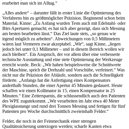
erarbeitet man sich im Alltag.“
„Alles andere“ – darunter fällt in erster Linie die Optimierung des
Verfahrens hin zu größtmöglicher Präzision. Beginnend schon beim
Material. Kinne: „Zu Anfang wurden Tests auch mit Edelstahl- oder
Blei-Aperturen gemacht; es hat sich aber gezeigt, dass sich Messing
am besten bearbeiten lässt.“ Das Ziel laute stets, „so genau wie
irgend möglich zu arbeiten“. Abweichungen von 0,5 Millimetern
wären laut Vermeren zwar akzeptabel. „Wir“, sagt Kinne, „liegen
jedoch bei unter 0,1 Millimeter – und in diesem Bereich wollen wir
auch bleiben“. Ein Anspruch, der vor allem über eine verbesserte
technische Ausstattung und eine stete Optimierung der Werkzeuge
erreicht wurde. Beck: „Wir haben beispielsweise die Schnittwerte
der Maschine, sprich die Drehzahl und Vorschübe, verfeinert.“ Was
nicht nur die Präzision der Abläufe, sondern auch die Schnelligkeit
förderte. „Anfangs hat die Anfertigung eines Kompensators
anderthalb Stunden, die einer Apertur 45 Minuten gedauert. Heute
schaffen wir einen Kollimator in 15, einen Kompensator in 25
Minuten.“ Eine Zeitersparnis, die schlussendlich auch den Patienten
des WPE zugutekommt. „Wir verarbeiten im Jahr etwa 40 Meter
Plexiglasstange und rund drei Tonnen Messing und fertigen für fünf
Patienten pro Woche durchschnittlich zweieinhalb Felder.“
Felder, die noch in der Feinmechanik einer strengen
Qualitätssicherung unterzogen werden; scharfe Kanten etwa